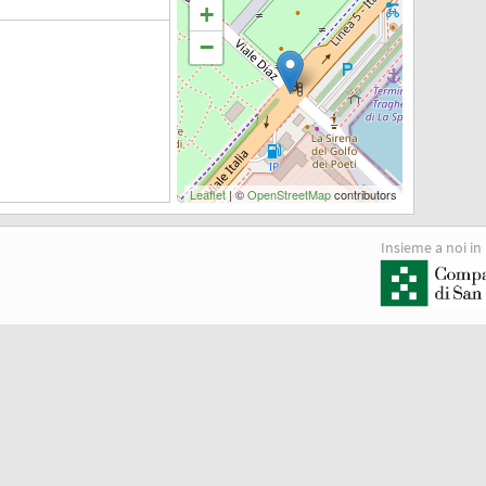
+
−
Leaflet
| ©
OpenStreetMap
contributors
Insieme a noi in 