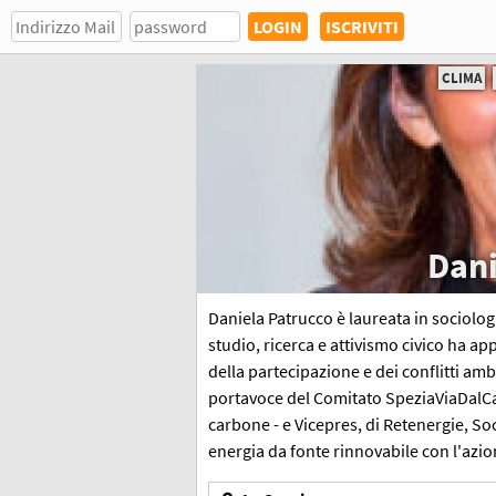
ISCRIVITI
CLIMA
Dani
Daniela Patrucco è laureata in sociologi
studio, ricerca e attivismo civico ha ap
della partecipazione e dei conflitti ambi
portavoce del Comitato SpeziaViaDalCarb
carbone - e Vicepres, di Retenergie, So
energia da fonte rinnovabile con l'azio